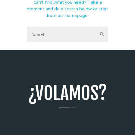
Can't find what you need? Take a
moment and do a search below or start
from
our homepage
.
¿VOLAMOS?