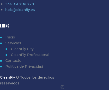
+34 951 700 728
hola@cleanfly.es
LINKS
Inicio
Servicios
CleanFly City
CleanFly Professional
Contacto
Política de Privacidad
CleanFly
© Todos los derechos
reservados
Disponibles de Lunes a Viernes de 8h00 a 19h00